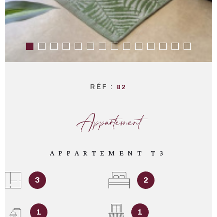
RÉF :
82
Appartement
APPARTEMENT T3
3
2
1
1