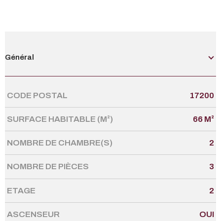
Général
CODE POSTAL
17200
Caractérisque
Valeurs
SURFACE HABITABLE (M²)
66 M²
NOMBRE DE CHAMBRE(S)
2
NOMBRE DE PIÈCES
3
ETAGE
2
ASCENSEUR
OUI