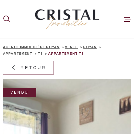
Aller
Aller
Aller
Aller
à
à
au
au
:
la
menu
contenu
recherche
principal
A LA VENTE
NOS BIENS V
AGENCE IMMOBILIÈRE ROYAN
VENTE
ROYAN
APPARTEMENT
T3
APPARTEMENT T3
ESTIMER
RETOUR
CONTACT
VENDU