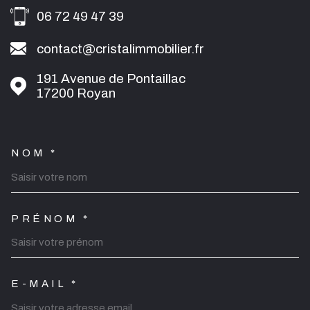
06 72 49 47 39
contact@cristalimmobilier.fr
191 Avenue de Pontaillac
17200
Royan
NOM *
TRAD_MELTEM_VOSCOORDO
PRÉNOM *
E-MAIL *