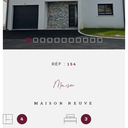
RÉF :
154
Maison
MAISON NEUVE
4
3