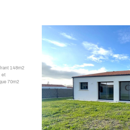
R
n
1
Budget
FILT
offrant 148m2
 et
sque 70m2
fermé de 10m2,
VO
, 3 autres
e, wc
bien. Le tout
ranties
IRE RÉDUITS