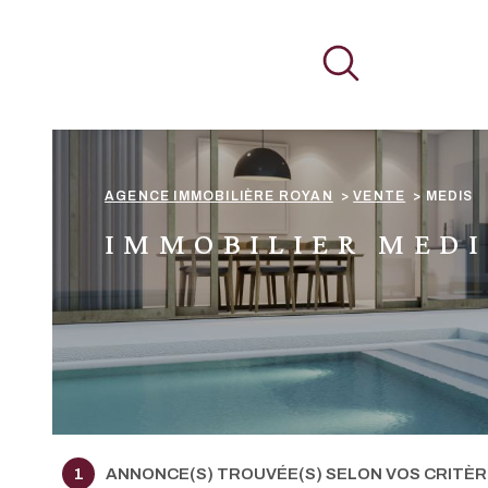
Aller
Aller
Aller
Aller
à
à
au
au
:
la
menu
contenu
recherche
principal
AGENCE IMMOBILIÈRE ROYAN
VENTE
MEDIS
IMMOBILIER MEDI
1
ANNONCE(S) TROUVÉE(S) SELON VOS CRITÈ