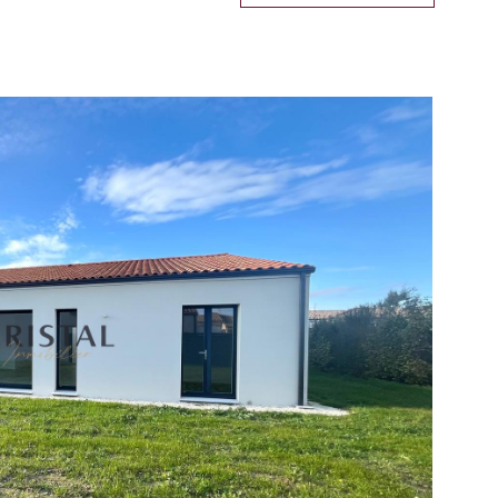
RER
VOIR LES
1
ANNONCES
RÉINITIALISER LES FILTRES
IR LE BIEN