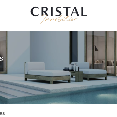
S
RES