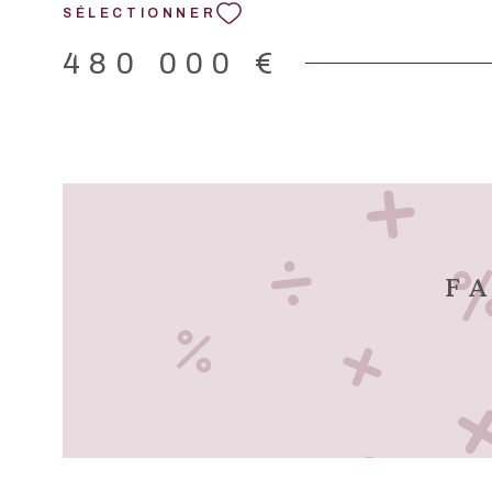
2,5%. DONT honoraires 5,26% à la charge de l'ACQU
SÉLECTIONNER
informations sur les risques auxquels ce bien est exposé
disponibles sur le site Géorisques : www.georisques.gouv
480 000 €
F