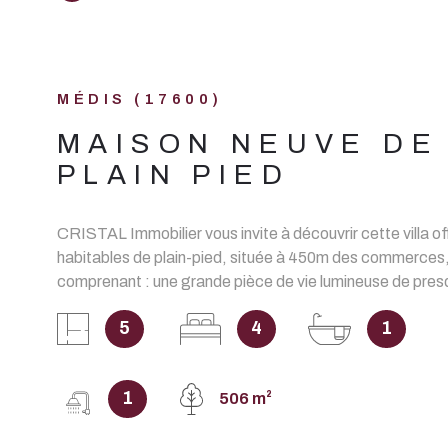
ACHETER
ESTIME
Localisatio
Type de bien
DE L'ANCIEN
MÉDIS (17600)
17600 - Médis
MAISON NEUVE DE
PLAIN PIED
CRISTAL Immobilier vous invite à découvrir cette villa 
habitables de plain-pied, située à 450m des commerces,
comprenant : une grande pièce de vie lumineuse de pre
avec cuisine entièrement aménagée et équipée, patio 
5
4
1
une suite parentale avec placards/salle d'eau/wc séparé
chambres avec placards, une salle de bain indépendant
indépendant, un cellier. Un garage de 20m2 complète ce 
1
506 m²
édifié sur un terrain de 506m2. RT2012, norme PMR, Ga
Décennales et Dommage Ouvrage. FRAIS DE NOTA