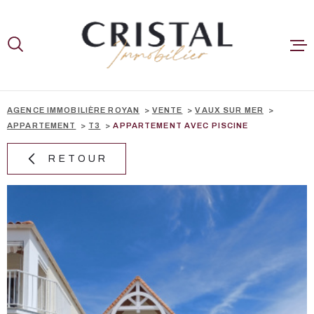
Aller
Aller
Aller
Aller
à
à
au
au
:
la
menu
contenu
recherche
principal
A LA VENTE
NOS BIENS V
AGENCE IMMOBILIÈRE ROYAN
VENTE
VAUX SUR MER
APPARTEMENT
T3
APPARTEMENT AVEC PISCINE
ESTIMER
RETOUR
CONTACT