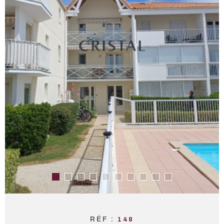
RÉF :
148