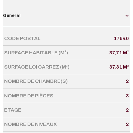
Général
CODE POSTAL
17640
Caractérisque
Valeurs
SURFACE HABITABLE (M²)
37,71 M²
SURFACE LOI CARREZ (M²)
37,31 M²
NOMBRE DE CHAMBRE(S)
2
NOMBRE DE PIÈCES
3
ETAGE
2
NOMBRE DE NIVEAUX
2