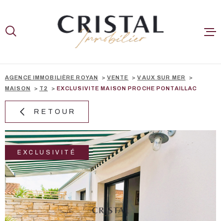
Aller
Aller
Aller
Aller
à
à
au
au
:
la
menu
contenu
recherche
principal
A LA VENTE
NOS BIENS V
AGENCE IMMOBILIÈRE ROYAN
VENTE
VAUX SUR MER
MAISON
T2
EXCLUSIVITE MAISON PROCHE PONTAILLAC
ESTIMER
RETOUR
CONTACT
EXCLUSIVITÉ