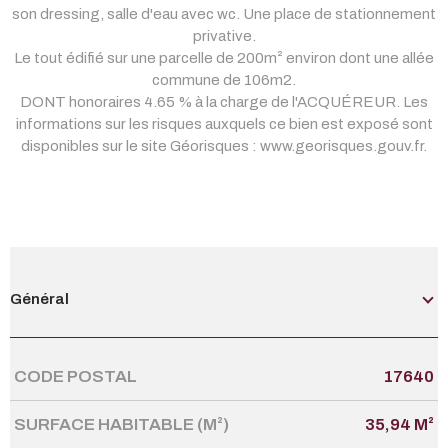
son dressing, salle d'eau avec wc. Une place de stationnement
privative.
Le tout édifié sur une parcelle de 200m² environ dont une allée
commune de 106m2.
DONT honoraires 4.65 % à la charge de l'ACQUÉREUR. Les
informations sur les risques auxquels ce bien est exposé sont
disponibles sur le site Géorisques : www.georisques.gouv.fr.
Général
CODE POSTAL
17640
Caractérisque
Valeurs
SURFACE HABITABLE (M²)
35,94 M²