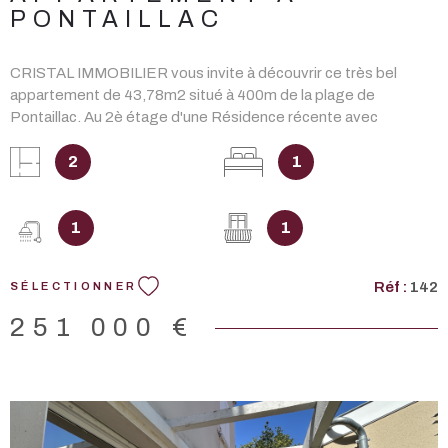
PONTAILLAC
CRISTAL IMMOBILIER vous invite à découvrir ce très bel
appartement de 43,78m2 situé à 400m de la plage de
Pontaillac. Au 2è étage d'une Résidence récente avec
ascenseur, il se compose d'une belle pièce de vie avec une
cuisine entièrement aménagée et équipée ouvrant sur le
2
1
balcon, une grande chambre avec placard, salle d'eau avec
toilettes. Une place de parking couverte complète ce bien.
DONT honoraires 4,58% à la charge de l'ACQUÉREUR. Les
1
1
informations sur les risques auxquels ce bien est exposé sont
disponibles sur le site Géorisques : www.georisques.gouv.fr.
Réf :
142
SÉLECTIONNER
251 000 €