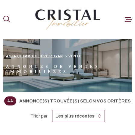
Aller
Aller
Aller
Aller
à
à
au
au
:
la
menu
contenu
recherche
principal
A LA VENTE
NOS BIENS V
AGENCE IMMOBILIÈRE ROYAN
VENTE
ESTIMER
ANNONCES DE VENTES
IMMOBILIÈRES
CONTACT
44
ANNONCE(S) TROUVÉE(S) SELON VOS CRITÈRES
Trier par
Les plus récentes