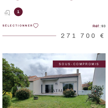
ouverte, une salle d'eau, wc indépendant, 3 chambres. Petit
jardinet non attenant. Deux places de parking privées et une
cave complètent ce bien. DONT honoraires 4,5 % à la charge
1
de l'ACQUÉREUR. Les informations sur les risques auxquels
ce bien est exposé sont disponibles sur le site Géorisques :
Réf :
93
SÉLECTIONNER
www.georisques.gouv.fr.
271 700 €
SOUS-COMPROMIS
VOIR LE BIEN