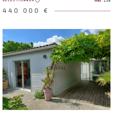
Réf :
139
SÉLECTIONNER
site Géorisques : www.georisques.gouv.fr.
440 000 €
VOIR LE BIEN