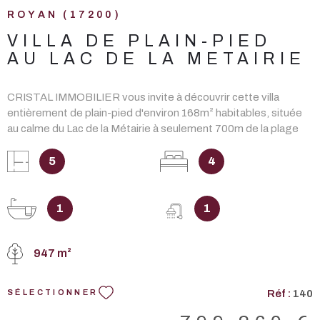
ROYAN (17200)
VILLA DE PLAIN-PIED
AU LAC DE LA METAIRIE
CRISTAL IMMOBILIER vous invite à découvrir cette villa
entièrement de plain-pied d'environ 168m² habitables, située
au calme du Lac de la Métairie à seulement 700m de la plage
de PONTAILLAC, de ses boutiques et commerces. Elle se
compose d'une entrée, d'un salon-séjour très lumineux de
5
4
45m² climatisé avec cheminée insert ouvrant sur plusieurs
terrasses, d'une cuisine américaine très fonctionnelle avec îlot
central aménagée et équipée, d'une suite parentale avec
1
1
dressing et salle d'eau privative, wc indépendant, 3 chambres,
une salle de bains avec toilettes. Un cellier, un bureau, un grand
947 m²
garage, 2 carports et plusieurs places de stationnements
complètent ce bien. Le tout édifié sur une parcelle close et
arborée de plus de 900 m2. DONT honoraires 3,80% à la
Réf :
140
SÉLECTIONNER
charge de l'ACQUEREUR. Les informations sur les risques
auxquels ce bien est exposé sont disponibles sur le site