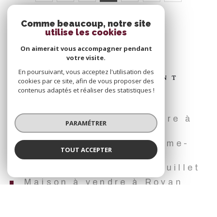
Comme beaucoup, notre site
utilise les cookies
Mais aussi
On aimerait vous accompagner pendant
votre visite.
En poursuivant, vous acceptez l'utilisation des
NOUS AVONS ÉGALEMENT
cookies par ce site, afin de vous proposer des
DES BIENS À VOUS
contenus adaptés et réaliser des statistiques !
PROPOSER
Terrain � batir à vendre à
PARAMÉTRER
Saint-Palais-sur-Mer
Maison à vendre à Corme-
TOUT ACCEPTER
Royal
Maison à vendre à Breuillet
Maison à vendre à Royan
Maison à vendre à Vaux-sur-
Mer