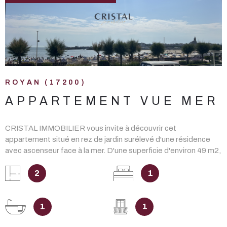
VOIR LE BIEN
ROYAN (17200)
APPARTEMENT VUE MER
CRISTAL IMMOBILIER vous invite à découvrir cet
appartement situé en rez de jardin surélevé d'une résidence
avec ascenseur face à la mer. D'une superficie d'environ 49 m2,
il comprend : un salon/séjour ouvrant sur une loggia fermée
pleine vue mer, une cuisine séparée, dégagement, une
2
1
chambre avec placards, wc indépendants et salle de bain. Une
cave et une place de parking complètent ce bien. DONT
honoraires 3,10 % à la charge de l'ACQUÉREUR. Les
1
1
informations sur les risques auxquels ce bien est exposé sont