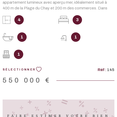
appartement lumineux avec aperçu mer, idéalement situé à
400 m de la Plage du Chay et 200 m des commerces. Dans
une Résidence à l'architecture des années 50, un bel escalier
extérieur vous conduit au 1er étage. L'appartement se
4
3
compose d'une entrée, un séjour donnant sur un balcon de 10
m² avec vue mer, une cuisine aménagée et équipée séparée, 3
chambres dont 2 grandes avec placards, un dégagement, salle
1
1
de bains et salle d'eau avec WC. Un garage compléte ce bien.
DONT honoraires 4,76 % à la charge de l'ACQUÉREUR. Les
informations sur les risques auxquels ce bien est exposé sont
1
disponibles sur le site Géorisques : www.georisques.gouv.fr.
Réf :
145
SÉLECTIONNER
550 000 €
FAIRE ESTIMER VOTRE BIEN