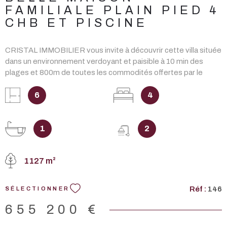
FAMILIALE PLAIN PIED 4
CHB ET PISCINE
CRISTAL IMMOBILIER vous invite à découvrir cette villa située
dans un environnement verdoyant et paisible à 10 min des
plages et 800m de toutes les commodités offertes par le
charmant centre-bourg de St Sulpice de Royan. Cette maison
familiale de plain-pied de 180 m² offre un cadre de vie très
6
4
confortable. La maison se distingue par sa luminosité apportée
par de larges baies. Elle se compose d'une vaste pièce de vie
avec un insert singulier, ouverte à l'intérieur sur un grand patio
1
2
central qui apporte une belle dynamique à l'ensemble et à
l'extérieur sur la terrasse et sa piscine. La cuisine et son bar
1127 m²
complètent cet espace de réception. Côté nuit, une suite
parentale ouverte sur la piscine, une seconde chambre et sa
salle d'eau privative, une 3è chambre avec salle d'eau
Réf :
146
SÉLECTIONNER
disposant d'un double accès dont bénéficie la 4è grande
chambre. Deux WC indépendants avec lave-mains. Un garage
655 200 €
pour stockage, plusieurs places de parking et des panneaux