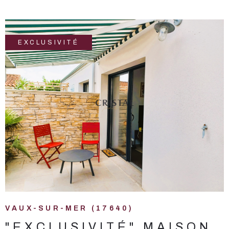
solaires rentables viennent compléter les prestations de ce
bien. Le tout édifié sur un terrain de 1127 m² entièrement
arboré, plat, clos et sans vis-à-vis. DONT honoraires 4 % à la
charge du ACQUEREUR. Les informations sur les risques
EXCLUSIVITÉ
auxquels ce bien est exposé sont disponibles sur le site
Géorisques : www.georisques.gouv.fr.
VOIR LE BIEN
VAUX-SUR-MER (17640)
"EXCLUSIVITÉ" MAISON