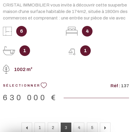
CRISTAL IMMOBILIER vous invite à découvrir cette suuperbe
maison d'une surface habitable de 174m2, située à 1800m des
commerces et comprenant : une entrée sur pièce de vie avec
cheminée/insert, une cuisine entièrement aménagée et
équipée, une salle à manger ouvrant sur une terrasse couverte
6
4
prolongée d'un patio, un joli espace salon, 4 belles chambres
dont 3 avec placards, une salle de bain avec wc, une salle d'eau
avec wc. Une dépendance de 25m2, un garage de 20m2 et
1
1
une piscine de 7mx3,5m. Le tout édifié sur un terrain de
1002m2 entièrement clos et arboré. Dont honoraires agence
1002 m²
de 3,97% à la charge de l'ACQUEREUR. Les informations sur
les risques auxquels le bien est exposé sont disponibles sur le
site Géorisques :www.georisques.gouv.fr
Réf :
137
SÉLECTIONNER
630 000 €
1
2
3
4
5