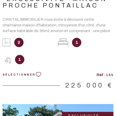
PROCHE PONTAILLAC
CRISTAL IMMOBILIER vous invite à découvrir cette
charmante maison d'habitation, mitoyenne d'un côté, d'une
surface habitable de 36m2 environ et comprenant : une pièce
de vie avec son coin cuisine aménagée et équipée ouvrant sur
une terrasse de 15,80m² avec store banne, une chambre avec
2
1
son dressing, salle d'eau avec wc. Une place de stationnement
privative. Le tout édifié sur une parcelle de 200m² environ dont
une allée commune de 106m2. DONT honoraires 4.65 % à la
1
charge de l'ACQUÉREUR. Les informations sur les risques
auxquels ce bien est exposé sont disponibles sur le site
Réf :
144
SÉLECTIONNER
Géorisques : www.georisques.gouv.fr.
225 000 €
EXCLUSIVITÉ