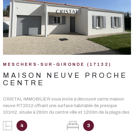
VOIR LE BIEN
MESCHERS-SUR-GIRONDE (17132)
MAISON NEUVE PROCHE
CENTRE
CRISTAL IMMOBILIER vous invite à découvrir cette maison
neuve RT2012 offrant une surface habitable de presque
101m2, située à 260m du centre ville et 1200m de la plage des
Nonnes. Elle comprend une entrée sur pièce de vie avec
cuisine américaine à aménager, un cellier/buanderie, 3
4
3
chambres dont une suite parentale avec salle d'eau et wc