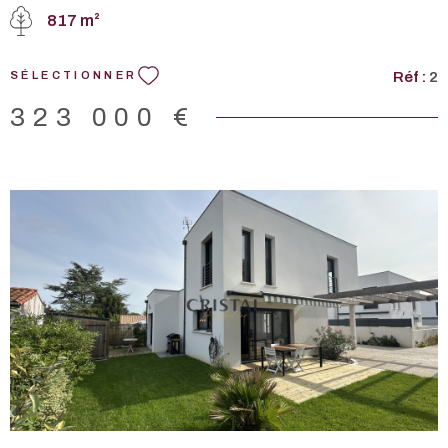
développer une activité de chambres d'hôtes, de maison de
817 m²
famille ou de projet touristique de charme. Dès l'entrée, les
volumes séduisent avec un vaste hall distribuant, un salon, une
salle à manger, un salon télé donnant sur terrasse et jardin, une
Réf :
2
SÉLECTIONNER
cuisine aménagée et équipée, un bureau, une salle d'eau avec
toilettes. A l'étage, le palier dessert actuellement 6 chambres
323 000 €
équipées chacune d'un point d'eau et une suite parentale avec
sa salle de bain privative. Une pièce supplémentaire reste à
réinventer selon vos envies. Enfin, le dernier niveau révèle un
véritable atout, 120m2 sous une magnifique charpente
apparente offrant un potentiel exceptionnel. A l'extérieur, le
jardin clos de murs de 817m2 préserve calme et intimité. Deux
garages, remises et dépendances complètent cette bâtisse.
Une propriété rare pleine d'âme et de possibilités, idéal pour
ceux qui recherche une maison de caractère capable d'accueillir
VOIR LE BIEN
un projet de vie ambitieux et rentable. UN BIEN UNIQUE À
DÉCOUVRIR SANS TARDER. DONT honoraires 4 % à la
charge de l'ACQUÉREUR. Les informations sur les risques
auxquels ce bien est exposé sont disponibles sur le site
Géorisques : www.georisques.gouv.fr. Les informations sur les
risques auxquels ce bien est exposé sont disponibles sur le