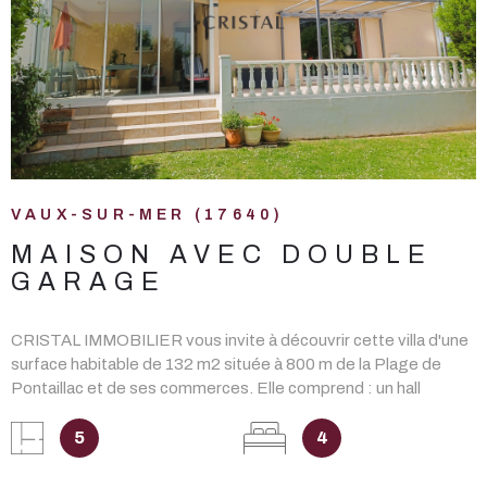
VOIR LE BIEN
VAUX-SUR-MER (17640)
MAISON AVEC DOUBLE
GARAGE
CRISTAL IMMOBILIER vous invite à découvrir cette villa d'une
surface habitable de 132 m2 située à 800 m de la Plage de
Pontaillac et de ses commerces. Elle comprend : un hall
d'entrée, un salon/séjour ouvert sur terrasse, une cuisine
américaine aménagée et équipée, un cellier, un dégagement
5
4
avec placards, 2 chambres, une salle d'eau et wc indépendant.
La terrasse est prolongée d'une véranda et on peut profiter