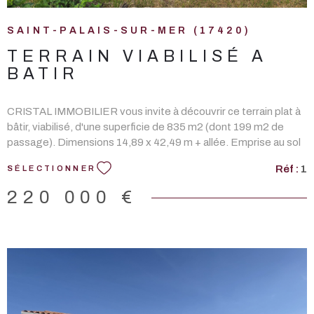
SAINT-PALAIS-SUR-MER (17420)
TERRAIN VIABILISÉ A
BATIR
CRISTAL IMMOBILIER vous invite à découvrir ce terrain plat à
bâtir, viabilisé, d'une superficie de 835 m2 (dont 199 m2 de
passage). Dimensions 14,89 x 42,49 m + allée. Emprise au sol
de 225 m2 (soit 35%). Exposition Ouest. Garage environ 30
Réf :
1
SÉLECTIONNER
m2. DONT honoraires 4,76% à la charge de l'ACQUÉREUR.
Les informations sur les risques auxquels ce bien est exposé
220 000 €
sont disponibles sur le site Géorisques :
www.georisques.gouv.fr.