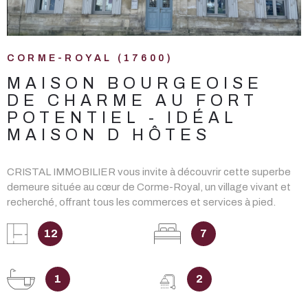
CORME-ROYAL (17600)
MAISON BOURGEOISE
DE CHARME AU FORT
POTENTIEL - IDÉAL
MAISON D HÔTES
CRISTAL IMMOBILIER vous invite à découvrir cette superbe
demeure située au cœur de Corme-Royal, un village vivant et
recherché, offrant tous les commerces et services à pied.
Derrière sa façade élégante, se cache une maison familiale
chaleureuse et authentique, rénovée avec soin dans le respect
12
7
des matériaux et des savoirs-faire, où le charme de l'ancien se
mèle harmonieusement au confort actuel. Sa localisation
stratégique, à seulement 15 min de Saintes, 25 min de Royan
1
2
et proche de l'île d'Oléron, en fait une opportunité rare pour