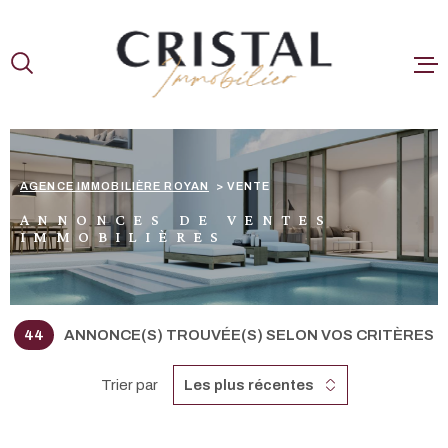
Aller
Aller
Aller
Aller
à
à
au
au
:
la
menu
contenu
recherche
principal
A LA VENTE
NOS BIENS V
AGENCE IMMOBILIÈRE ROYAN
VENTE
ESTIMER
ANNONCES DE VENTES
IMMOBILIÈRES
CONTACT
44
ANNONCE(S) TROUVÉE(S) SELON VOS CRITÈRES
Trier par
Les plus récentes